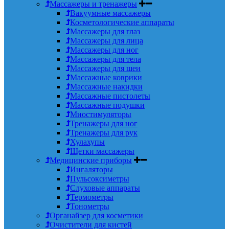
Массажеры и тренажеры
Вакуумные массажеры
Косметологические аппараты
Массажеры для глаз
Массажеры для лица
Массажеры для ног
Массажеры для тела
Массажеры для шеи
Массажные коврики
Массажные накидки
Массажные пистолеты
Массажные подушки
Миостимуляторы
Тренажеры для ног
Тренажеры для рук
Хулахупы
Щетки массажеры
Медицинские приборы
Ингаляторы
Пульсоксиметры
Слуховые аппараты
Термометры
Тонометры
Органайзер для косметики
Очистители для кистей