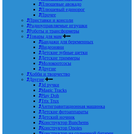
Плюшевые авокадо
Плюшевый единорог
Прочее
Приставки и консоли
Радиоуправляемые игрушки
Роботы и трансформеры
Товары для мам
Бандажи для беременных
Видеоняни
Детские зубные щетки
Детские триммеры
Молокоотсосы
Другие
Хобби и творчество
Другие
3d ручки
Magic Tracks
Play Doh
Trix Trux
Антигравитационная машинка
Детские фотоаппараты
Детский ночник
Конструктор Bunchems
Конструктор Onoies
Конструктор на солнечной батареи