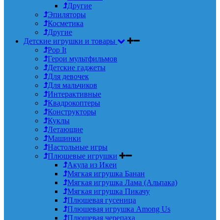
Другие
Эпиляторы
Косметика
Другие
Детские игрушки и товары
Pop It
Герои мультфильмов
Детские гаджеты
Для девочек
Для мальчиков
Интерактивные
Квадрокоптеры
Конструкторы
Куклы
Летающие
Машинки
Настольные игры
Плюшевые игрушки
Акула из Икеи
Мягкая игрушка Банан
Мягкая игрушка Лама (Альпака)
Мягкая игрушка Пикачу
Плюшевая гусеница
Плюшевая игрушка Among Us
Плюшевая черепаха