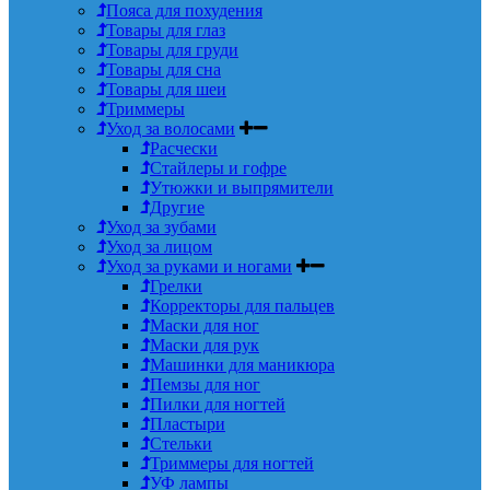
Пояса для похудения
Товары для глаз
Товары для груди
Товары для сна
Товары для шеи
Триммеры
Уход за волосами
Расчески
Стайлеры и гофре
Утюжки и выпрямители
Другие
Уход за зубами
Уход за лицом
Уход за руками и ногами
Грелки
Корректоры для пальцев
Маски для ног
Маски для рук
Машинки для маникюра
Пемзы для ног
Пилки для ногтей
Пластыри
Стельки
Триммеры для ногтей
УФ лампы