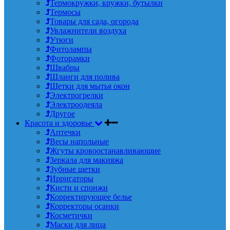
Термокружки, кружки, бутылки
Термосы
Товары для сада, огорода
Увлажнители воздуха
Утюги
Фитолампы
Фоторамки
Швабры
Шланги для полива
Щетки для мытья окон
Электрогрелки
Электроодеяла
Другое
Красота и здоровье
Аптечки
Весы напольные
Жгуты кровоостанавливающие
Зеркала для макияжа
Зубные щетки
Ирригаторы
Кисти и спонжи
Корректирующее белье
Корректоры осанки
Косметички
Маски для лица