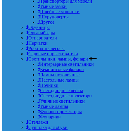
Транспортеры для мебели
Умные замки
Швейные машинки
Шуруповерты
Другое
Обувницы
Органайзеры
Отпариватели
Перчатки
Роботы-пылесосы
Садовые опрыскиватели
Светильники, лампы, фонари
Интерьерные светильники
Кемпинговые фонари
Лампы потолочные
Настольные лампы
Ночники
Светодиодные ленты
Светодиодные проекторы
Уличные светильники
Умные лампы
Фонари прожекторы
Фонарики
Стеллажи
Сушилка для обуви