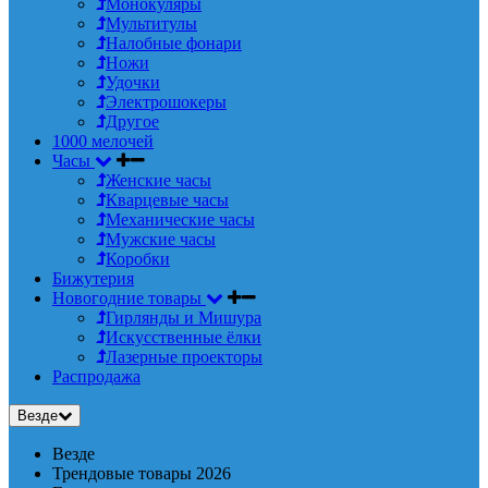
Монокуляры
Мультитулы
Налобные фонари
Ножи
Удочки
Электрошокеры
Другое
1000 мелочей
Часы
Женские часы
Кварцевые часы
Механические часы
Мужские часы
Коробки
Бижутерия
Новогодние товары
Гирлянды и Мишура
Искусственные ёлки
Лазерные проекторы
Распродажа
Везде
Везде
Трендовые товары 2026