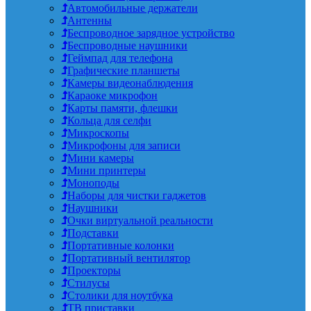
Автомобильные держатели
Антенны
Беспроводное зарядное устройство
Беспроводные наушники
Геймпад для телефона
Графические планшеты
Камеры видеонаблюдения
Караоке микрофон
Карты памяти, флешки
Кольца для селфи
Микроскопы
Микрофоны для записи
Мини камеры
Мини принтеры
Моноподы
Наборы для чистки гаджетов
Наушники
Очки виртуальной реальности
Подставки
Портативные колонки
Портативный вентилятор
Проекторы
Стилусы
Столики для ноутбука
ТВ приставки