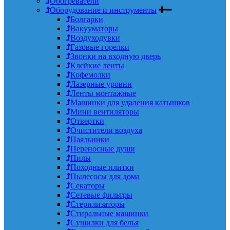
Обогреватели
Оборудование и инструменты
Болгарки
Вакууматоры
Воздуходувки
Газовые горелки
Звонки на входную дверь
Клейкие ленты
Кофемолки
Лазерные уровни
Ленты монтажные
Машинки для удаления катышков
Мини вентиляторы
Отвертки
Очистители воздуха
Паяльники
Переносные души
Пилы
Походные плитки
Пылесосы для дома
Секаторы
Сетевые фильтры
Стерилизаторы
Стиральные машинки
Сушилки для белья