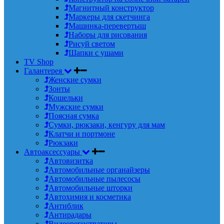
Магнитный конструктор
Маркеры для скетчинга
Машинка-перевертыш
Наборы для рисования
Рисуй светом
Шапки с ушами
TV Shop
Галантерея
Женские сумки
Зонты
Кошельки
Мужские сумки
Поясная сумка
Сумки, рюкзаки, кенгуру для мам
Клатчи и портмоне
Рюкзаки
Автоаксессуары
Автовизитка
Автомобильные органайзеры
Автомобильные пылесосы
Автомобильные шторки
Автохимия и косметика
Антиблик
Антирадары
Видеорегистраторы