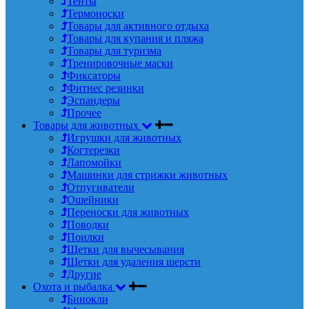
Тенты
Термоноски
Товары для активного отдыха
Товары для купания и пляжа
Товары для туризма
Тренировочные маски
Фиксаторы
Фитнес резинки
Эспандеры
Прочее
Товары для животных
Игрушки для животных
Когтерезки
Лапомойки
Машинки для стрижки животных
Отпугиватели
Ошейники
Переноски для животных
Поводки
Поилки
Щетки для вычесывания
Щетки для удаления шерсти
Другие
Охота и рыбалка
Бинокли