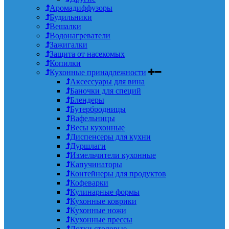
Аромадиффузоры
Будильники
Вешалки
Водонагреватели
Зажигалки
Защита от насекомых
Копилки
Кухонные принадлежности
Аксессуары для вина
Баночки для специй
Блендеры
Бутербродницы
Вафельницы
Весы кухонные
Диспенсеры для кухни
Дуршлаги
Измельчители кухонные
Капучинаторы
Контейнеры для продуктов
Кофеварки
Кулинарные формы
Кухонные коврики
Кухонные ножи
Кухонные прессы
Лотки столовые