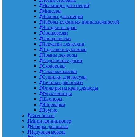
Мельницы для специй
Миксеры
Наборы для специй
Наборы кухонных принадлежностей
Насадки на кран
Овощерезки
Овощечистки
Перчатки для кухни
Подставки кухонные
Помпы для воды
Разделочные доски
Сковороды
Соковыжималки
Сушилки для посуды
Точилки для ножей
Фильтры на кран для воды
Фруктовницы
Штопоры
Яйцеварки
Другие
Ланч боксы
Мини кондиционер
Наборы для шитья
Надувная мебель