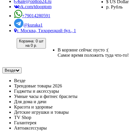
sale@opttop24.ru
$ US Dollar
vk.com/tdooptom
р. Рубль
+79014280591
@kuraka1
г. Москва, Тихорецкий бул., 1
Корзина:
0 шт
на
0 р.
В корзине сейчас пусто :(
Самое время положить туда что-то!
Везде
Везде
Трендовые товары 2026
Гаджеты и аксессуары
Умные часы и фитнес браслеты
Для дома и дачи
Красота и здоровье
Детские игрушки и товары
TV Shop
Галантерея
Автоаксессуары