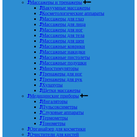
Массажеры и тренажеры
Вакуумные массажеры
Косметологические аппараты
Массажеры для глаз
Массажеры для лица
Массажеры для ног
Массажеры для тела
Массажеры для шеи
Массажные коврики
Массажные накидки
Массажные пистолеты
Массажные подушки
Миостимуляторы
Тренажеры для ног
Тренажеры для рук
Хулахупы
Щетки массажеры
Медицинские приборы
Ингаляторы
Пульсоксиметры
Слуховые аппараты
Термометры
Тонометры
Органайзер для косметики
Очистители для кистей