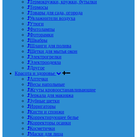
Термокружки, кружки, бутылки
Термосы
Товары для сада, огорода
Увлажнители воздуха
Утюги
Фитолампы
Фоторамки
Швабры
Шланги для полива
Щетки для мытья окон
Электрогрелки
Электроодеяла
Другое
Красота и здоровье
Аптечки
Весы напольные
Жгуты кровоостанавливающие
Зеркала для макияжа
Зубные щетки
Ирригаторы
Кисти и спонжи
Корректирующее белье
Корректоры осанки
Косметички
Маски для лица