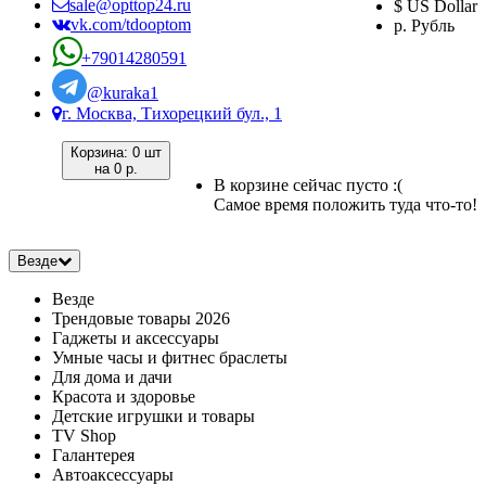
sale@opttop24.ru
$ US Dollar
vk.com/tdooptom
р. Рубль
+79014280591
@kuraka1
г. Москва, Тихорецкий бул., 1
Корзина:
0 шт
на
0 р.
В корзине сейчас пусто :(
Самое время положить туда что-то!
Везде
Везде
Трендовые товары 2026
Гаджеты и аксессуары
Умные часы и фитнес браслеты
Для дома и дачи
Красота и здоровье
Детские игрушки и товары
TV Shop
Галантерея
Автоаксессуары