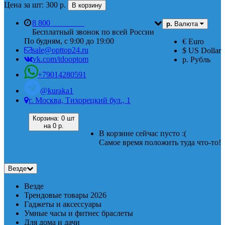
Цена за шт: 300 р.
В корзину
8 800
555 74 87
р.
Валюта
Бесплатный звонок по всей России
По будням, с 9:00 до 19:00
€ Euro
sale@opttop24.ru
$ US Dollar
vk.com/tdooptom
р. Рубль
+79014280591
@kuraka1
г. Москва, Тихорецкий бул., 1
Корзина:
0 шт
на
0 р.
В корзине сейчас пусто :(
Самое время положить туда что-то!
Везде
Везде
Трендовые товары 2026
Гаджеты и аксессуары
Умные часы и фитнес браслеты
Для дома и дачи