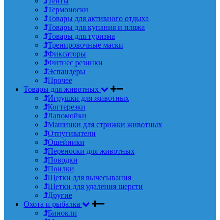
Тенты
Термоноски
Товары для активного отдыха
Товары для купания и пляжа
Товары для туризма
Тренировочные маски
Фиксаторы
Фитнес резинки
Эспандеры
Прочее
Товары для животных
Игрушки для животных
Когтерезки
Лапомойки
Машинки для стрижки животных
Отпугиватели
Ошейники
Переноски для животных
Поводки
Поилки
Щетки для вычесывания
Щетки для удаления шерсти
Другие
Охота и рыбалка
Бинокли