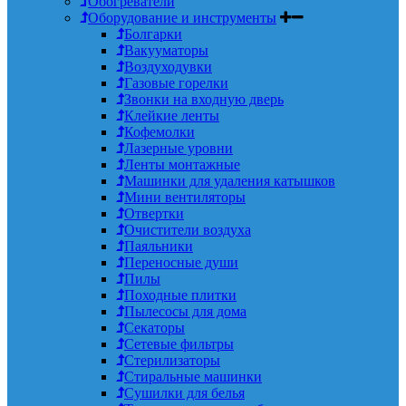
Обогреватели
Оборудование и инструменты
Болгарки
Вакууматоры
Воздуходувки
Газовые горелки
Звонки на входную дверь
Клейкие ленты
Кофемолки
Лазерные уровни
Ленты монтажные
Машинки для удаления катышков
Мини вентиляторы
Отвертки
Очистители воздуха
Паяльники
Переносные души
Пилы
Походные плитки
Пылесосы для дома
Секаторы
Сетевые фильтры
Стерилизаторы
Стиральные машинки
Сушилки для белья