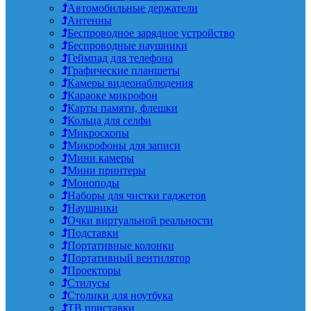
Автомобильные держатели
Антенны
Беспроводное зарядное устройство
Беспроводные наушники
Геймпад для телефона
Графические планшеты
Камеры видеонаблюдения
Караоке микрофон
Карты памяти, флешки
Кольца для селфи
Микроскопы
Микрофоны для записи
Мини камеры
Мини принтеры
Моноподы
Наборы для чистки гаджетов
Наушники
Очки виртуальной реальности
Подставки
Портативные колонки
Портативный вентилятор
Проекторы
Стилусы
Столики для ноутбука
ТВ приставки