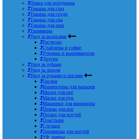
Пояса для похудения
Товары для глаз
Товары для груди
Товары для сна
Товары для шеи
Триммеры
Уход за волосами
Расчески
Стайлеры и гофре
Утюжки и выпрямители
Другие
Уход за зубами
Уход за лицом
Уход за руками и ногами
Грелки
Корректоры для пальцев
Маски для ног
Маски для рук
Машинки для маникюра
Пемзы для ног
Пилки для ногтей
Пластыри
Стельки
Триммеры для ногтей
УФ лампы