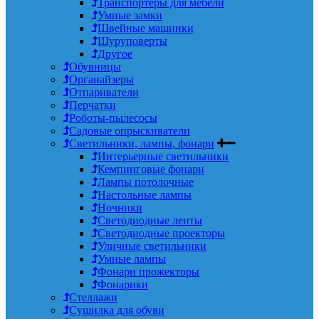
Транспортеры для мебели
Умные замки
Швейные машинки
Шуруповерты
Другое
Обувницы
Органайзеры
Отпариватели
Перчатки
Роботы-пылесосы
Садовые опрыскиватели
Светильники, лампы, фонари
Интерьерные светильники
Кемпинговые фонари
Лампы потолочные
Настольные лампы
Ночники
Светодиодные ленты
Светодиодные проекторы
Уличные светильники
Умные лампы
Фонари прожекторы
Фонарики
Стеллажи
Сушилка для обуви