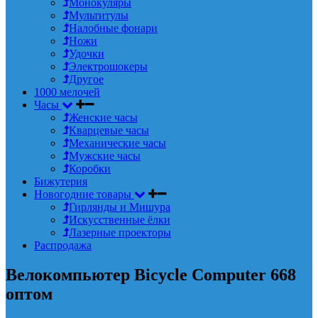
Монокуляры
Мультитулы
Налобные фонари
Ножи
Удочки
Электрошокеры
Другое
1000 мелочей
Часы
Женские часы
Кварцевые часы
Механические часы
Мужские часы
Коробки
Бижутерия
Новогодние товары
Гирлянды и Мишура
Искусственные ёлки
Лазерные проекторы
Распродажа
Велокомпьютер Bicycle Computer 668
оптом