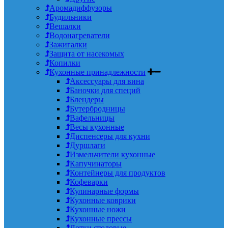
Аромадиффузоры
Будильники
Вешалки
Водонагреватели
Зажигалки
Защита от насекомых
Копилки
Кухонные принадлежности
Аксессуары для вина
Баночки для специй
Блендеры
Бутербродницы
Вафельницы
Весы кухонные
Диспенсеры для кухни
Дуршлаги
Измельчители кухонные
Капучинаторы
Контейнеры для продуктов
Кофеварки
Кулинарные формы
Кухонные коврики
Кухонные ножи
Кухонные прессы
Лотки столовые