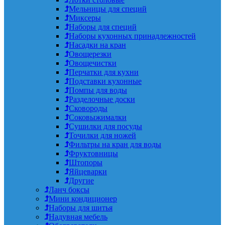
Мельницы для специй
Миксеры
Наборы для специй
Наборы кухонных принадлежностей
Насадки на кран
Овощерезки
Овощечистки
Перчатки для кухни
Подставки кухонные
Помпы для воды
Разделочные доски
Сковороды
Соковыжималки
Сушилки для посуды
Точилки для ножей
Фильтры на кран для воды
Фруктовницы
Штопоры
Яйцеварки
Другие
Ланч боксы
Мини кондиционер
Наборы для шитья
Надувная мебель