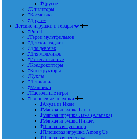
Другие
Эпиляторы
Косметика
Другие
Детские игрушки и товары
Pop It
Герои мультфильмов
Детские гаджеты
Для девочек
Для мальчиков
Интерактивные
Квадрокоптеры
Конструкторы
Куклы
Летающие
Машинки
Настольные игры
Плюшевые игрушки
Акула из Икеи
Мягкая игрушка Банан
Мягкая игрушка Лама (Альпака)
Мягкая игрушка Пикачу
Плюшевая гусеница
Плюшевая игрушка Among Us
Плюшевая черепаха