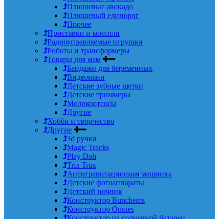
Плюшевые авокадо
Плюшевый единорог
Прочее
Приставки и консоли
Радиоуправляемые игрушки
Роботы и трансформеры
Товары для мам
Бандажи для беременных
Видеоняни
Детские зубные щетки
Детские триммеры
Молокоотсосы
Другие
Хобби и творчество
Другие
3d ручки
Magic Tracks
Play Doh
Trix Trux
Антигравитационная машинка
Детские фотоаппараты
Детский ночник
Конструктор Bunchems
Конструктор Onoies
Конструктор на солнечной батареи