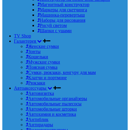
Магнитный конструктор
Маркеры для скетчинга
Машинка-перевертыш
Наборы для рисования
Рисуй светом
Шапки с ушами
TV Shop
Галантерея
Женские сумки
Зонты
Кошельки
Мужские сумки
Поясная сумка
Сумки, рюкзаки, кенгуру для мам
Клатчи и портмоне
Рюкзаки
Автоаксессуары
Автовизитка
Автомобильные органайзеры
Автомобильные пылесосы
Автомобильные шторки
Автохимия и косметика
Антиблик
Антирадары
Видеорегистраторы