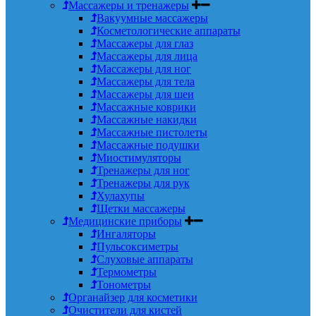
Массажеры и тренажеры
Вакуумные массажеры
Косметологические аппараты
Массажеры для глаз
Массажеры для лица
Массажеры для ног
Массажеры для тела
Массажеры для шеи
Массажные коврики
Массажные накидки
Массажные пистолеты
Массажные подушки
Миостимуляторы
Тренажеры для ног
Тренажеры для рук
Хулахупы
Щетки массажеры
Медицинские приборы
Ингаляторы
Пульсоксиметры
Слуховые аппараты
Термометры
Тонометры
Органайзер для косметики
Очистители для кистей