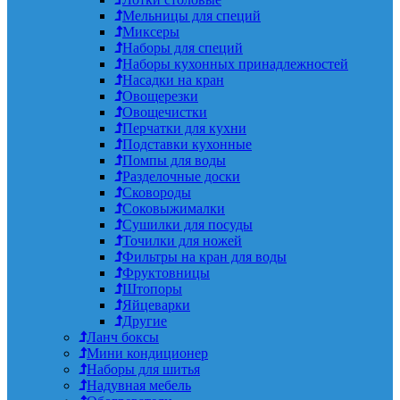
Мельницы для специй
Миксеры
Наборы для специй
Наборы кухонных принадлежностей
Насадки на кран
Овощерезки
Овощечистки
Перчатки для кухни
Подставки кухонные
Помпы для воды
Разделочные доски
Сковороды
Соковыжималки
Сушилки для посуды
Точилки для ножей
Фильтры на кран для воды
Фруктовницы
Штопоры
Яйцеварки
Другие
Ланч боксы
Мини кондиционер
Наборы для шитья
Надувная мебель