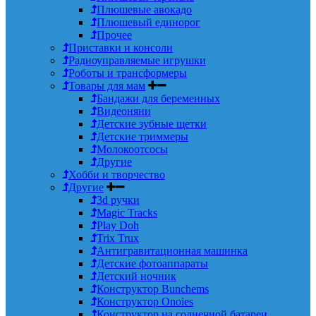
Плюшевые авокадо
Плюшевый единорог
Прочее
Приставки и консоли
Радиоуправляемые игрушки
Роботы и трансформеры
Товары для мам
Бандажи для беременных
Видеоняни
Детские зубные щетки
Детские триммеры
Молокоотсосы
Другие
Хобби и творчество
Другие
3d ручки
Magic Tracks
Play Doh
Trix Trux
Антигравитационная машинка
Детские фотоаппараты
Детский ночник
Конструктор Bunchems
Конструктор Onoies
Конструктор на солнечной батареи