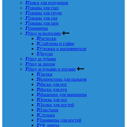
Пояса для похудения
Товары для глаз
Товары для груди
Товары для сна
Товары для шеи
Триммеры
Уход за волосами
Расчески
Стайлеры и гофре
Утюжки и выпрямители
Другие
Уход за зубами
Уход за лицом
Уход за руками и ногами
Грелки
Корректоры для пальцев
Маски для ног
Маски для рук
Машинки для маникюра
Пемзы для ног
Пилки для ногтей
Пластыри
Стельки
Триммеры для ногтей
УФ лампы