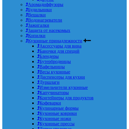
Аромадиффузоры
Будильники
Вешалки
Водонагреватели
Зажигалки
Защита от насекомых
Копилки
Кухонные принадлежности
Аксессуары для вина
Баночки для специй
Блендеры
Бутербродницы
Вафельницы
Весы кухонные
Диспенсеры для кухни
Дуршлаги
Измельчители кухонные
Капучинаторы
Контейнеры для продуктов
Кофеварки
Кулинарные формы
Кухонные коврики
Кухонные ножи
Кухонные прессы
Лотки столовые