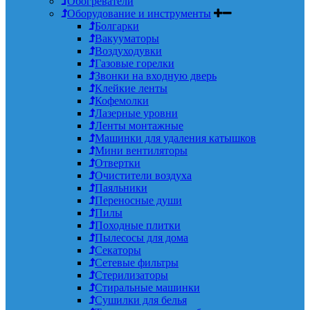
Обогреватели
Оборудование и инструменты
Болгарки
Вакууматоры
Воздуходувки
Газовые горелки
Звонки на входную дверь
Клейкие ленты
Кофемолки
Лазерные уровни
Ленты монтажные
Машинки для удаления катышков
Мини вентиляторы
Отвертки
Очистители воздуха
Паяльники
Переносные души
Пилы
Походные плитки
Пылесосы для дома
Секаторы
Сетевые фильтры
Стерилизаторы
Стиральные машинки
Сушилки для белья