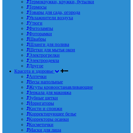
Термокружки, кружки, бутылки
Термосы
Товары для сада, огорода
Увлажнители воздуха
Утюги
Фитолампы
Фоторамки
Швабры
Шланги для полива
Щетки для мытья окон
Электрогрелки
Электроодеяла
Другое
Красота и здоровье
Аптечки
Весы напольные
Жгуты кровоостанавливающие
Зеркала для макияжа
Зубные щетки
Ирригаторы
Кисти и спонжи
Корректирующее белье
Корректоры осанки
Косметички
Маски для лица