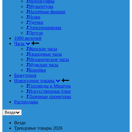
Монокуляры
Мультитулы
Налобные фонари
Ножи
Удочки
Электрошокеры
Другое
1000 мелочей
Часы
Женские часы
Кварцевые часы
Механические часы
Мужские часы
Коробки
Бижутерия
Новогодние товары
Гирлянды и Мишура
Искусственные ёлки
Лазерные проекторы
Распродажа
Везде
Везде
Трендовые товары 2026