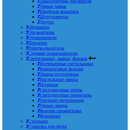
Транспортеры для мебели
Умные замки
Швейные машинки
Шуруповерты
Другое
Обувницы
Органайзеры
Отпариватели
Перчатки
Роботы-пылесосы
Садовые опрыскиватели
Светильники, лампы, фонари
Интерьерные светильники
Кемпинговые фонари
Лампы потолочные
Настольные лампы
Ночники
Светодиодные ленты
Светодиодные проекторы
Уличные светильники
Умные лампы
Фонари прожекторы
Фонарики
Стеллажи
Сушилка для обуви