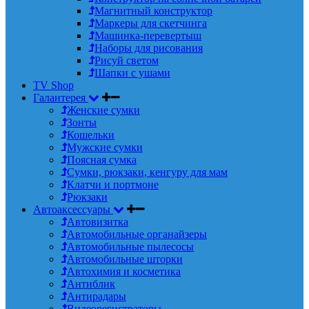
Магнитный конструктор
Маркеры для скетчинга
Машинка-перевертыш
Наборы для рисования
Рисуй светом
Шапки с ушами
TV Shop
Галантерея
Женские сумки
Зонты
Кошельки
Мужские сумки
Поясная сумка
Сумки, рюкзаки, кенгуру для мам
Клатчи и портмоне
Рюкзаки
Автоаксессуары
Автовизитка
Автомобильные органайзеры
Автомобильные пылесосы
Автомобильные шторки
Автохимия и косметика
Антиблик
Антирадары
Видеорегистраторы