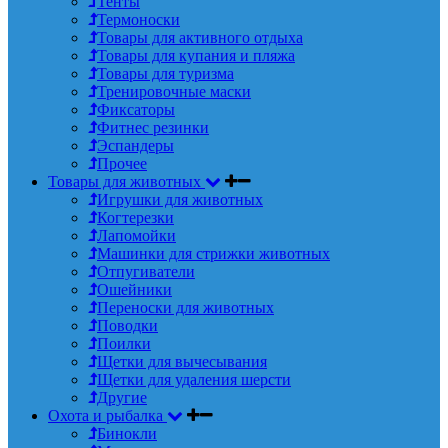
Тенты
Термоноски
Товары для активного отдыха
Товары для купания и пляжа
Товары для туризма
Тренировочные маски
Фиксаторы
Фитнес резинки
Эспандеры
Прочее
Товары для животных
Игрушки для животных
Когтерезки
Лапомойки
Машинки для стрижки животных
Отпугиватели
Ошейники
Переноски для животных
Поводки
Поилки
Щетки для вычесывания
Щетки для удаления шерсти
Другие
Охота и рыбалка
Бинокли