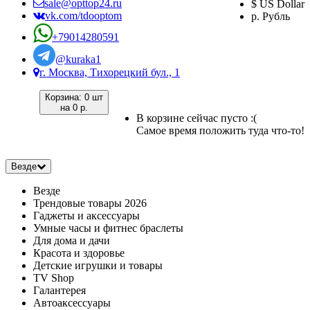
sale@opttop24.ru
$ US Dollar
vk.com/tdooptom
р. Рубль
+79014280591
@kuraka1
г. Москва, Тихорецкий бул., 1
Корзина:
0 шт
на
0 р.
В корзине сейчас пусто :(
Самое время положить туда что-то!
Везде
Везде
Трендовые товары 2026
Гаджеты и аксессуары
Умные часы и фитнес браслеты
Для дома и дачи
Красота и здоровье
Детские игрушки и товары
TV Shop
Галантерея
Автоаксессуары