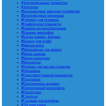
Автомобильные держатели
Антенны
Беспроводное зарядное устройство
Беспроводные наушники
Геймпад для телефона
Графические планшеты
Камеры видеонаблюдения
Караоке микрофон
Карты памяти, флешки
Кольца для селфи
Микроскопы
Микрофоны для записи
Мини камеры
Мини принтеры
Моноподы
Наборы для чистки гаджетов
Наушники
Очки виртуальной реальности
Подставки
Портативные колонки
Портативный вентилятор
Проекторы
Стилусы
Столики для ноутбука
ТВ приставки