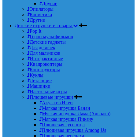
Другие
Эпиляторы
Косметика
Другие
Детские игрушки и товары
Pop It
Герои мультфильмов
Детские гаджеты
Для девочек
Для мальчиков
Интерактивные
Квадрокоптеры
Конструкторы
Куклы
Летающие
Машинки
Настольные игры
Плюшевые игрушки
Акула из Икеи
Мягкая игрушка Банан
Мягкая игрушка Лама (Альпака)
Мягкая игрушка Пикачу
Плюшевая гусеница
Плюшевая игрушка Among Us
Плюшевая черепаха