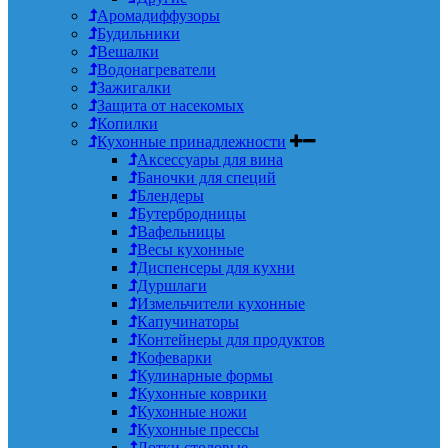
Аромадиффузоры
Будильники
Вешалки
Водонагреватели
Зажигалки
Защита от насекомых
Копилки
Кухонные принадлежности
Аксессуары для вина
Баночки для специй
Блендеры
Бутербродницы
Вафельницы
Весы кухонные
Диспенсеры для кухни
Дуршлаги
Измельчители кухонные
Капучинаторы
Контейнеры для продуктов
Кофеварки
Кулинарные формы
Кухонные коврики
Кухонные ножи
Кухонные прессы
Лотки столовые