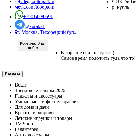
sale@opttop24.ru
$ US Dollar
vk.com/tdooptom
р. Рубль
+79014280591
@kuraka1
г. Москва, Тихорецкий бул., 1
Корзина:
0 шт
на
0 р.
В корзине сейчас пусто :(
Самое время положить туда что-то!
Везде
Везде
Трендовые товары 2026
Гаджеты и аксессуары
Умные часы и фитнес браслеты
Для дома и дачи
Красота и здоровье
Детские игрушки и товары
TV Shop
Галантерея
Автоаксессуары