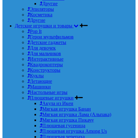
Другие
Эпиляторы
Косметика
Другие
Детские игрушки и товары
Pop It
Герои мультфильмов
Детские гаджеты
Для девочек
Для мальчиков
Интерактивные
Квадрокоптеры
Конструкторы
Куклы
Летающие
Машинки
Настольные игры
Плюшевые игрушки
Акула из Икеи
Мягкая игрушка Банан
Мягкая игрушка Лама (Альпака)
Мягкая игрушка Пикачу
Плюшевая гусеница
Плюшевая игрушка Among Us
Плюшевая черепаха