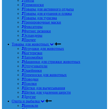
Тенты
Термоноски
Товары для активного отдыха
Товары для купания и пляжа
Товары для туризма
Тренировочные маски
Фиксаторы
Фитнес резинки
Эспандеры
Прочее
Товары для животных
Игрушки для животных
Когтерезки
Лапомойки
Машинки для стрижки животных
Отпугиватели
Ошейники
Переноски для животных
Поводки
Поилки
Щетки для вычесывания
Щетки для удаления шерсти
Другие
Охота и рыбалка
Бинокли