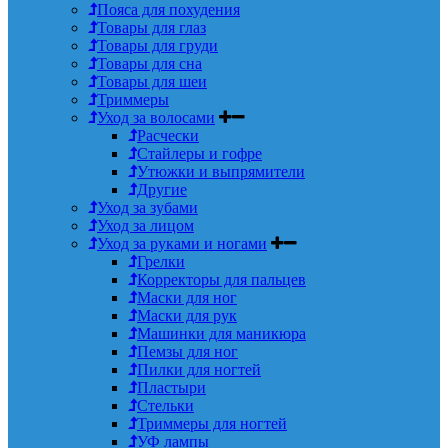
Пояса для похудения
Товары для глаз
Товары для груди
Товары для сна
Товары для шеи
Триммеры
Уход за волосами
Расчески
Стайлеры и гофре
Утюжки и выпрямители
Другие
Уход за зубами
Уход за лицом
Уход за руками и ногами
Грелки
Корректоры для пальцев
Маски для ног
Маски для рук
Машинки для маникюра
Пемзы для ног
Пилки для ногтей
Пластыри
Стельки
Триммеры для ногтей
УФ лампы