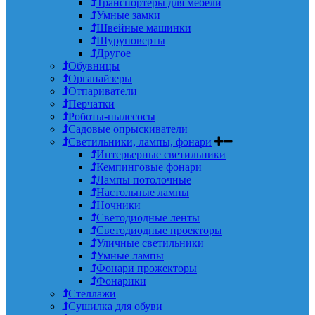
Транспортеры для мебели
Умные замки
Швейные машинки
Шуруповерты
Другое
Обувницы
Органайзеры
Отпариватели
Перчатки
Роботы-пылесосы
Садовые опрыскиватели
Светильники, лампы, фонари
Интерьерные светильники
Кемпинговые фонари
Лампы потолочные
Настольные лампы
Ночники
Светодиодные ленты
Светодиодные проекторы
Уличные светильники
Умные лампы
Фонари прожекторы
Фонарики
Стеллажи
Сушилка для обуви