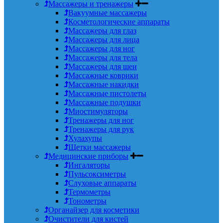
Массажеры и тренажеры
Вакуумные массажеры
Косметологические аппараты
Массажеры для глаз
Массажеры для лица
Массажеры для ног
Массажеры для тела
Массажеры для шеи
Массажные коврики
Массажные накидки
Массажные пистолеты
Массажные подушки
Миостимуляторы
Тренажеры для ног
Тренажеры для рук
Хулахупы
Щетки массажеры
Медицинские приборы
Ингаляторы
Пульсоксиметры
Слуховые аппараты
Термометры
Тонометры
Органайзер для косметики
Очистители для кистей