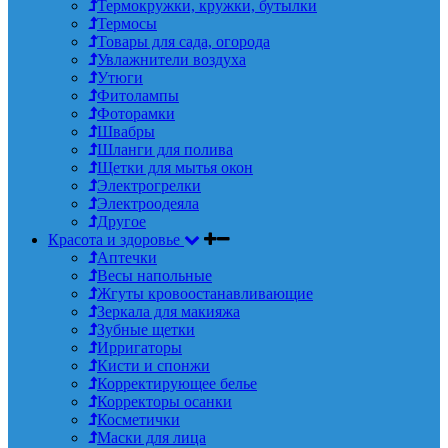
Термокружки, кружки, бутылки
Термосы
Товары для сада, огорода
Увлажнители воздуха
Утюги
Фитолампы
Фоторамки
Швабры
Шланги для полива
Щетки для мытья окон
Электрогрелки
Электроодеяла
Другое
Красота и здоровье
Аптечки
Весы напольные
Жгуты кровоостанавливающие
Зеркала для макияжа
Зубные щетки
Ирригаторы
Кисти и спонжи
Корректирующее белье
Корректоры осанки
Косметички
Маски для лица