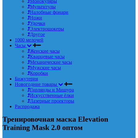
Монокуляры
Мультитулы
Налобные фонари
Ножи
Удочки
Электрошокеры
Другое
1000 мелочей
Часы
Женские часы
Кварцевые часы
Механические часы
Мужские часы
Коробки
Бижутерия
Новогодние товары
Гирлянды и Мишура
Искусственные ёлки
Лазерные проекторы
Распродажа
Тренировочная маска Elevation
Training Mask 2.0 оптом