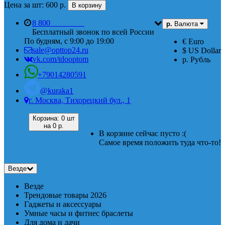
Цена за шт: 600 р.
В корзину
8 800
555 74 87
р.
Валюта
Бесплатный звонок по всей России
По будням, с 9:00 до 19:00
€ Euro
sale@opttop24.ru
$ US Dollar
vk.com/tdooptom
р. Рубль
+79014280591
@kuraka1
г. Москва, Тихорецкий бул., 1
Корзина:
0 шт
на
0 р.
В корзине сейчас пусто :(
Самое время положить туда что-то!
Везде
Везде
Трендовые товары 2026
Гаджеты и аксессуары
Умные часы и фитнес браслеты
Для дома и дачи