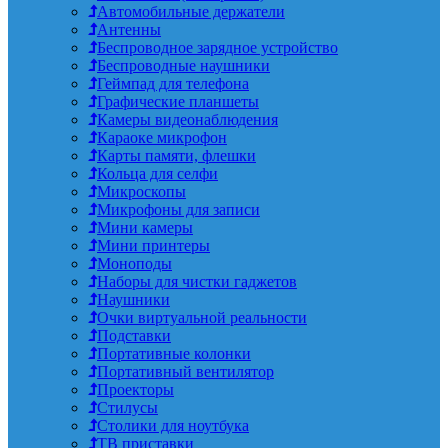
Автомобильные держатели
Антенны
Беспроводное зарядное устройство
Беспроводные наушники
Геймпад для телефона
Графические планшеты
Камеры видеонаблюдения
Караоке микрофон
Карты памяти, флешки
Кольца для селфи
Микроскопы
Микрофоны для записи
Мини камеры
Мини принтеры
Моноподы
Наборы для чистки гаджетов
Наушники
Очки виртуальной реальности
Подставки
Портативные колонки
Портативный вентилятор
Проекторы
Стилусы
Столики для ноутбука
ТВ приставки