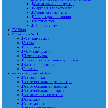
Магнитный конструктор
Маркеры для скетчинга
Машинка-перевертыш
Наборы для рисования
Рисуй светом
Шапки с ушами
TV Shop
Галантерея
Женские сумки
Зонты
Кошельки
Мужские сумки
Поясная сумка
Сумки, рюкзаки, кенгуру для мам
Клатчи и портмоне
Рюкзаки
Автоаксессуары
Автовизитка
Автомобильные органайзеры
Автомобильные пылесосы
Автомобильные шторки
Автохимия и косметика
Антиблик
Антирадары
Видеорегистраторы