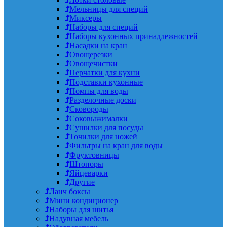
Мельницы для специй
Миксеры
Наборы для специй
Наборы кухонных принадлежностей
Насадки на кран
Овощерезки
Овощечистки
Перчатки для кухни
Подставки кухонные
Помпы для воды
Разделочные доски
Сковороды
Соковыжималки
Сушилки для посуды
Точилки для ножей
Фильтры на кран для воды
Фруктовницы
Штопоры
Яйцеварки
Другие
Ланч боксы
Мини кондиционер
Наборы для шитья
Надувная мебель