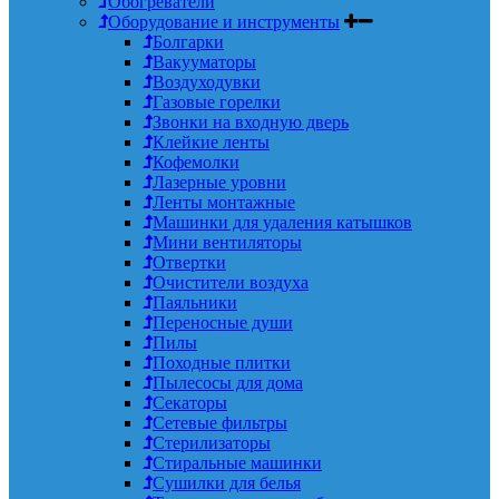
Обогреватели
Оборудование и инструменты
Болгарки
Вакууматоры
Воздуходувки
Газовые горелки
Звонки на входную дверь
Клейкие ленты
Кофемолки
Лазерные уровни
Ленты монтажные
Машинки для удаления катышков
Мини вентиляторы
Отвертки
Очистители воздуха
Паяльники
Переносные души
Пилы
Походные плитки
Пылесосы для дома
Секаторы
Сетевые фильтры
Стерилизаторы
Стиральные машинки
Сушилки для белья