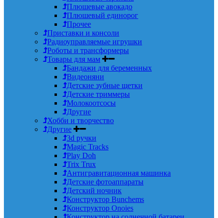
Плюшевые авокадо
Плюшевый единорог
Прочее
Приставки и консоли
Радиоуправляемые игрушки
Роботы и трансформеры
Товары для мам
Бандажи для беременных
Видеоняни
Детские зубные щетки
Детские триммеры
Молокоотсосы
Другие
Хобби и творчество
Другие
3d ручки
Magic Tracks
Play Doh
Trix Trux
Антигравитационная машинка
Детские фотоаппараты
Детский ночник
Конструктор Bunchems
Конструктор Onoies
Конструктор на солнечной батареи