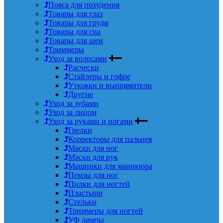
Пояса для похудения
Товары для глаз
Товары для груди
Товары для сна
Товары для шеи
Триммеры
Уход за волосами
Расчески
Стайлеры и гофре
Утюжки и выпрямители
Другие
Уход за зубами
Уход за лицом
Уход за руками и ногами
Грелки
Корректоры для пальцев
Маски для ног
Маски для рук
Машинки для маникюра
Пемзы для ног
Пилки для ногтей
Пластыри
Стельки
Триммеры для ногтей
УФ лампы