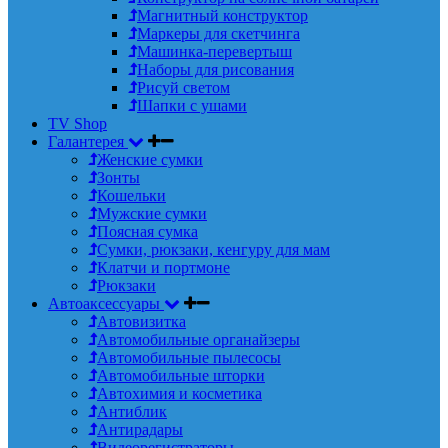
Магнитный конструктор
Маркеры для скетчинга
Машинка-перевертыш
Наборы для рисования
Рисуй светом
Шапки с ушами
TV Shop
Галантерея
Женские сумки
Зонты
Кошельки
Мужские сумки
Поясная сумка
Сумки, рюкзаки, кенгуру для мам
Клатчи и портмоне
Рюкзаки
Автоаксессуары
Автовизитка
Автомобильные органайзеры
Автомобильные пылесосы
Автомобильные шторки
Автохимия и косметика
Антиблик
Антирадары
Видеорегистраторы