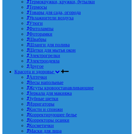
Термокружки, кружки, бутылки
Термосы
Товары для сада, огорода
Увлажнители воздуха
Утюги
Фитолампы
Фоторамки
Швабры
Шланги для полива
Щетки для мытья окон
Электрогрелки
Электроодеяла
Другое
Красота и здоровье
Аптечки
Весы напольные
Жгуты кровоостанавливающие
Зеркала для макияжа
Зубные щетки
Ирригаторы
Кисти и спонжи
Корректирующее белье
Корректоры осанки
Косметички
Маски для лица