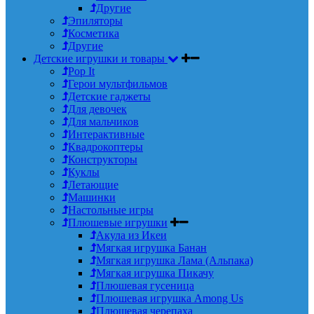
Другие
Эпиляторы
Косметика
Другие
Детские игрушки и товары
Pop It
Герои мультфильмов
Детские гаджеты
Для девочек
Для мальчиков
Интерактивные
Квадрокоптеры
Конструкторы
Куклы
Летающие
Машинки
Настольные игры
Плюшевые игрушки
Акула из Икеи
Мягкая игрушка Банан
Мягкая игрушка Лама (Альпака)
Мягкая игрушка Пикачу
Плюшевая гусеница
Плюшевая игрушка Among Us
Плюшевая черепаха