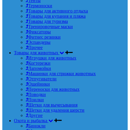
Тенты
Термоноски
Товары для активного отдыха
Товары для купания и пляжа
Товары для туризма
Тренировочные маски
Фиксаторы
Фитнес резинки
Эспандеры
Прочее
Товары для животных
Игрушки для животных
Когтерезки
Лапомойки
Машинки для стрижки животных
Отпугиватели
Ошейники
Переноски для животных
Поводки
Поилки
Щетки для вычесывания
Щетки для удаления шерсти
Другие
Охота и рыбалка
Бинокли