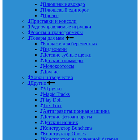
Плюшевые авокадо
Плюшевый единорог
Прочее
Приставки и консоли
Радиоуправляемые игрушки
Роботы и трансформеры
Товары для мам
Бандажи для беременных
Видеоняни
Детские зубные щетки
Детские триммеры
Молокоотсосы
Другие
Хобби и творчество
Другие
3d ручки
Magic Tracks
Play Doh
Trix Trux
Антигравитационная машинка
Детские фотоаппараты
Детский ночник
Конструктор Bunchems
Конструктор Onoies
Конструктор на солнечной батареи