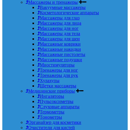
Массажеры и тренажеры
Вакуумные массажеры
Косметологические аппараты
Массажеры для глаз
Массажеры для лица
Массажеры для ног
Массажеры для тела
Массажеры для шеи
Массажные коврики
Массажные накидки
Массажные пистолеты
Массажные подушки
Миостимуляторы
Тренажеры для ног
Тренажеры для рук
Хулахупы
Щетки массажеры
Медицинские приборы
Ингаляторы
Пульсоксиметры
Слуховые аппараты
Термометры
Тонометры
Органайзер для косметики
Очистители для кистей