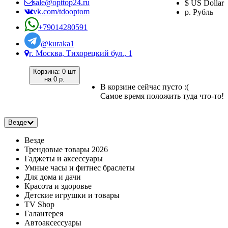
sale@opttop24.ru
$ US Dollar
vk.com/tdooptom
р. Рубль
+79014280591
@kuraka1
г. Москва, Тихорецкий бул., 1
Корзина:
0 шт
на
0 р.
В корзине сейчас пусто :(
Самое время положить туда что-то!
Везде
Везде
Трендовые товары 2026
Гаджеты и аксессуары
Умные часы и фитнес браслеты
Для дома и дачи
Красота и здоровье
Детские игрушки и товары
TV Shop
Галантерея
Автоаксессуары