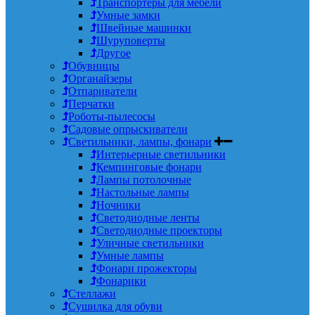
Транспортеры для мебели
Умные замки
Швейные машинки
Шуруповерты
Другое
Обувницы
Органайзеры
Отпариватели
Перчатки
Роботы-пылесосы
Садовые опрыскиватели
Светильники, лампы, фонари
Интерьерные светильники
Кемпинговые фонари
Лампы потолочные
Настольные лампы
Ночники
Светодиодные ленты
Светодиодные проекторы
Уличные светильники
Умные лампы
Фонари прожекторы
Фонарики
Стеллажи
Сушилка для обуви