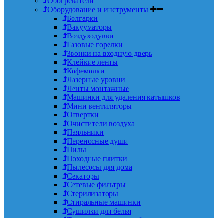
Обогреватели
Оборудование и инструменты
Болгарки
Вакууматоры
Воздуходувки
Газовые горелки
Звонки на входную дверь
Клейкие ленты
Кофемолки
Лазерные уровни
Ленты монтажные
Машинки для удаления катышков
Мини вентиляторы
Отвертки
Очистители воздуха
Паяльники
Переносные души
Пилы
Походные плитки
Пылесосы для дома
Секаторы
Сетевые фильтры
Стерилизаторы
Стиральные машинки
Сушилки для белья