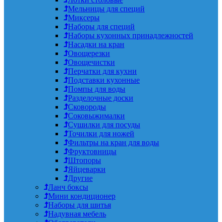
Мельницы для специй
Миксеры
Наборы для специй
Наборы кухонных принадлежностей
Насадки на кран
Овощерезки
Овощечистки
Перчатки для кухни
Подставки кухонные
Помпы для воды
Разделочные доски
Сковороды
Соковыжималки
Сушилки для посуды
Точилки для ножей
Фильтры на кран для воды
Фруктовницы
Штопоры
Яйцеварки
Другие
Ланч боксы
Мини кондиционер
Наборы для шитья
Надувная мебель