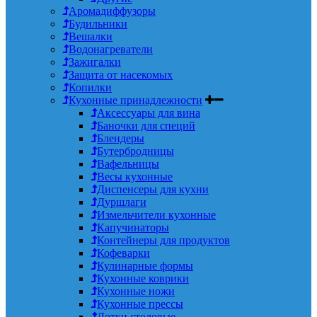
Аромадиффузоры
Будильники
Вешалки
Водонагреватели
Зажигалки
Защита от насекомых
Копилки
Кухонные принадлежности
Аксессуары для вина
Баночки для специй
Блендеры
Бутербродницы
Вафельницы
Весы кухонные
Диспенсеры для кухни
Дуршлаги
Измельчители кухонные
Капучинаторы
Контейнеры для продуктов
Кофеварки
Кулинарные формы
Кухонные коврики
Кухонные ножи
Кухонные прессы
Лотки столовые