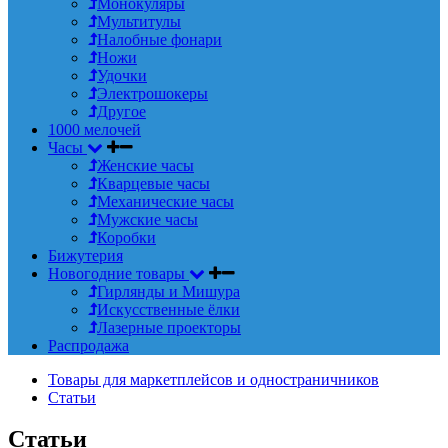
Монокуляры
Мультитулы
Налобные фонари
Ножи
Удочки
Электрошокеры
Другое
1000 мелочей
Часы
Женские часы
Кварцевые часы
Механические часы
Мужские часы
Коробки
Бижутерия
Новогодние товары
Гирлянды и Мишура
Искусственные ёлки
Лазерные проекторы
Распродажа
Товары для маркетплейсов и одностраничников
Статьи
Статьи