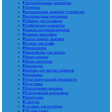
Автомобильные держатели
Антенны
Беспроводное зарядное устройство
Беспроводные наушники
Геймпад для телефона
Графические планшеты
Камеры видеонаблюдения
Караоке микрофон
Карты памяти, флешки
Кольца для селфи
Микроскопы
Микрофоны для записи
Мини камеры
Мини принтеры
Моноподы
Наборы для чистки гаджетов
Наушники
Очки виртуальной реальности
Подставки
Портативные колонки
Портативный вентилятор
Проекторы
Стилусы
Столики для ноутбука
ТВ приставки