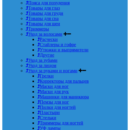
Пояса для похудения
Товары для глаз
Товары для груди
Товары для сна
Товары для шеи
Триммеры
Уход за волосами
Расчески
Стайлеры и гофре
Утюжки и выпрямители
Другие
Уход за зубами
Уход за лицом
Уход за руками и ногами
Грелки
Корректоры для пальцев
Маски для ног
Маски для рук
Машинки для маникюра
Пемзы для ног
Пилки для ногтей
Пластыри
Стельки
Триммеры для ногтей
УФ лампы