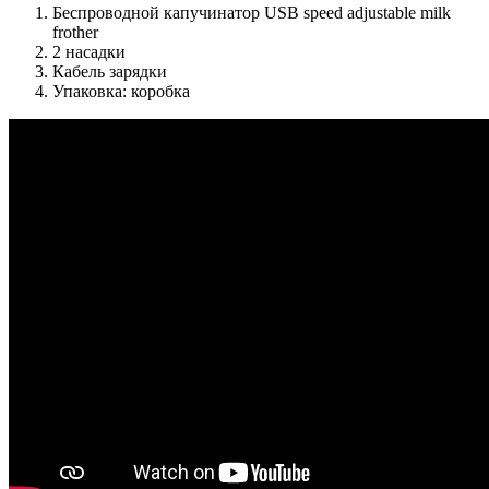
Беспроводной капучинатор USB speed adjustable milk
frother
2 насадки
Кабель зарядки
Упаковка: коробка