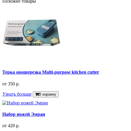
Похожие товары
Терка овощерезка Multi-purpose kitchen cutter
от
350 р.
Узнать больше
В корзину
Набор ножей Эмран
от
420 р.