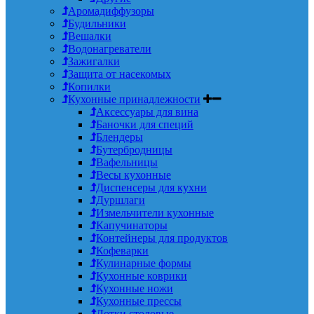
Аромадиффузоры
Будильники
Вешалки
Водонагреватели
Зажигалки
Защита от насекомых
Копилки
Кухонные принадлежности
Аксессуары для вина
Баночки для специй
Блендеры
Бутербродницы
Вафельницы
Весы кухонные
Диспенсеры для кухни
Дуршлаги
Измельчители кухонные
Капучинаторы
Контейнеры для продуктов
Кофеварки
Кулинарные формы
Кухонные коврики
Кухонные ножи
Кухонные прессы
Лотки столовые