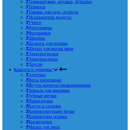
Термокружки, кружки, бутылки
Термосы
Товары для сада, огорода
Увлажнители воздуха
Утюги
Фитолампы
Фоторамки
Швабры
Шланги для полива
Щетки для мытья окон
Электрогрелки
Электроодеяла
Другое
Красота и здоровье
Аптечки
Весы напольные
Жгуты кровоостанавливающие
Зеркала для макияжа
Зубные щетки
Ирригаторы
Кисти и спонжи
Корректирующее белье
Корректоры осанки
Косметички
Маски для лица