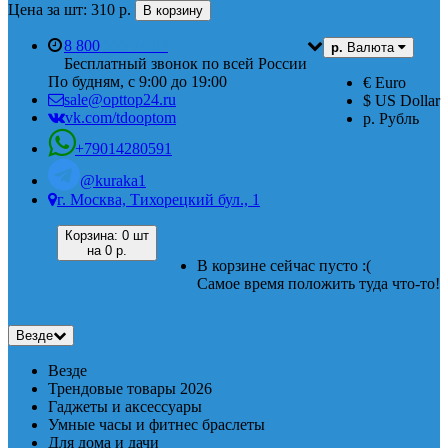
Цена за шт: 310 р.
В корзину
8 800
555 74 87
р.
Валюта
Бесплатный звонок по всей России
По будням, с 9:00 до 19:00
€ Euro
sale@opttop24.ru
$ US Dollar
vk.com/tdooptom
р. Рубль
+79014280591
@kuraka1
г. Москва, Тихорецкий бул., 1
Корзина:
0 шт
на
0 р.
В корзине сейчас пусто :(
Самое время положить туда что-то!
Везде
Везде
Трендовые товары 2026
Гаджеты и аксессуары
Умные часы и фитнес браслеты
Для дома и дачи