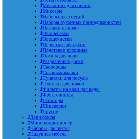
Мельницы для специй
Миксеры
Наборы для специй
Наборы кухонных принадлежностей
Насадки на кран
Овощерезки
Овощечистки
Перчатки для кухни
Подставки кухонные
Помпы для воды
Разделочные доски
Сковороды
Соковыжималки
Сушилки для посуды
Точилки для ножей
Фильтры на кран для воды
Фруктовницы
Штопоры
Яйцеварки
Другие
Ланч боксы
Мини кондиционер
Наборы для шитья
Надувная мебель