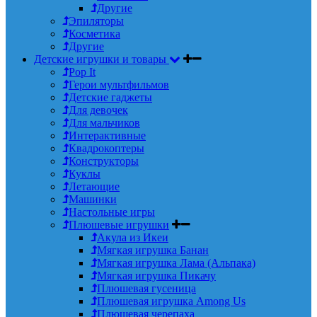
Другие
Эпиляторы
Косметика
Другие
Детские игрушки и товары
Pop It
Герои мультфильмов
Детские гаджеты
Для девочек
Для мальчиков
Интерактивные
Квадрокоптеры
Конструкторы
Куклы
Летающие
Машинки
Настольные игры
Плюшевые игрушки
Акула из Икеи
Мягкая игрушка Банан
Мягкая игрушка Лама (Альпака)
Мягкая игрушка Пикачу
Плюшевая гусеница
Плюшевая игрушка Among Us
Плюшевая черепаха