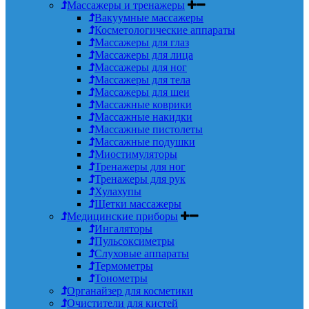
Массажеры и тренажеры
Вакуумные массажеры
Косметологические аппараты
Массажеры для глаз
Массажеры для лица
Массажеры для ног
Массажеры для тела
Массажеры для шеи
Массажные коврики
Массажные накидки
Массажные пистолеты
Массажные подушки
Миостимуляторы
Тренажеры для ног
Тренажеры для рук
Хулахупы
Щетки массажеры
Медицинские приборы
Ингаляторы
Пульсоксиметры
Слуховые аппараты
Термометры
Тонометры
Органайзер для косметики
Очистители для кистей