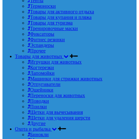
Тенты
Термоноски
Товары для активного отдыха
Товары для купания и пляжа
Товары для туризма
Тренировочные маски
Фиксаторы
Фитнес резинки
Эспандеры
Прочее
Товары для животных
Игрушки для животных
Когтерезки
Лапомойки
Машинки для стрижки животных
Отпугиватели
Ошейники
Переноски для животных
Поводки
Поилки
Щетки для вычесывания
Щетки для удаления шерсти
Другие
Охота и рыбалка
Бинокли