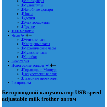
Монокуляры
Мультитулы
Налобные фонари
Ножи
Удочки
Электрошокеры
Другое
1000 мелочей
Часы
Женские часы
Кварцевые часы
Механические часы
Мужские часы
Коробки
Бижутерия
Новогодние товары
Гирлянды и Мишура
Искусственные ёлки
Лазерные проекторы
Распродажа
Беспроводной капучинатор USB speed
adjustable milk frother оптом