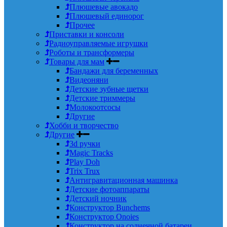
Плюшевые авокадо
Плюшевый единорог
Прочее
Приставки и консоли
Радиоуправляемые игрушки
Роботы и трансформеры
Товары для мам
Бандажи для беременных
Видеоняни
Детские зубные щетки
Детские триммеры
Молокоотсосы
Другие
Хобби и творчество
Другие
3d ручки
Magic Tracks
Play Doh
Trix Trux
Антигравитационная машинка
Детские фотоаппараты
Детский ночник
Конструктор Bunchems
Конструктор Onoies
Конструктор на солнечной батареи