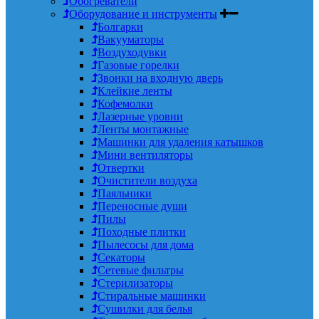
Обогреватели
Оборудование и инструменты
Болгарки
Вакууматоры
Воздуходувки
Газовые горелки
Звонки на входную дверь
Клейкие ленты
Кофемолки
Лазерные уровни
Ленты монтажные
Машинки для удаления катышков
Мини вентиляторы
Отвертки
Очистители воздуха
Паяльники
Переносные души
Пилы
Походные плитки
Пылесосы для дома
Секаторы
Сетевые фильтры
Стерилизаторы
Стиральные машинки
Сушилки для белья