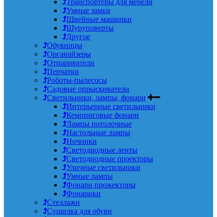
Транспортеры для мебели
Умные замки
Швейные машинки
Шуруповерты
Другое
Обувницы
Органайзеры
Отпариватели
Перчатки
Роботы-пылесосы
Садовые опрыскиватели
Светильники, лампы, фонари
Интерьерные светильники
Кемпинговые фонари
Лампы потолочные
Настольные лампы
Ночники
Светодиодные ленты
Светодиодные проекторы
Уличные светильники
Умные лампы
Фонари прожекторы
Фонарики
Стеллажи
Сушилка для обуви