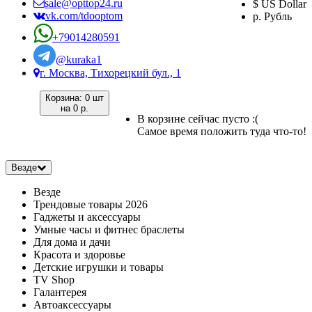
sale@opttop24.ru
$ US Dollar
vk.com/tdooptom
р. Рубль
+79014280591
@kuraka1
г. Москва, Тихорецкий бул., 1
Корзина:
0 шт
на
0 р.
В корзине сейчас пусто :(
Самое время положить туда что-то!
Везде
Везде
Трендовые товары 2026
Гаджеты и аксессуары
Умные часы и фитнес браслеты
Для дома и дачи
Красота и здоровье
Детские игрушки и товары
TV Shop
Галантерея
Автоаксессуары