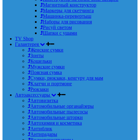
Магнитный конструктор
Маркеры для скетчинга
Машинка-перевертыш
Наборы для рисования
Рисуй светом
Шапки с ушами
TV Shop
Галантерея
Женские сумки
Зонты
Кошельки
Мужские сумки
Поясная сумка
Сумки, рюкзаки, кенгуру для мам
Клатчи и портмоне
Рюкзаки
Автоаксессуары
Автовизитка
Автомобильные органайзеры
Автомобильные пылесосы
Автомобильные шторки
Автохимия и косметика
Антиблик
Антирадары
Видеорегистраторы