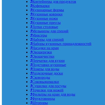
Контейнеры для продуктов
Кофеварки
Кулинарные формы
Кухонные коврики
Кухонные ножи
Кухонные прессы
Лотки столовые
Мельницы для специй
Миксеры
Наборы для специй
Наборы кухонных принадлежностей
Насадки на кран
Овощерезки
Овощечистки
Перчатки для кухни
Подставки кухонные
Помпы для воды
Разделочные доски
Сковороды
Соковыжималки
Сушилки для посуды
Точилки для ножей
Фильтры на кран для воды
Фруктовницы
Штопоры