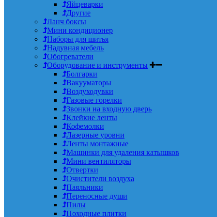
Яйцеварки
Другие
Ланч боксы
Мини кондиционер
Наборы для шитья
Надувная мебель
Обогреватели
Оборудование и инструменты
Болгарки
Вакууматоры
Воздуходувки
Газовые горелки
Звонки на входную дверь
Клейкие ленты
Кофемолки
Лазерные уровни
Ленты монтажные
Машинки для удаления катышков
Мини вентиляторы
Отвертки
Очистители воздуха
Паяльники
Переносные души
Пилы
Походные плитки