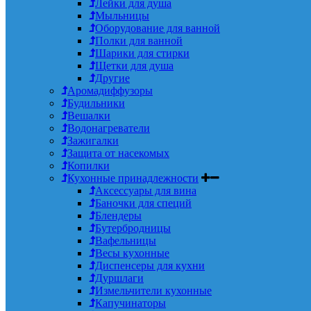
Лейки для душа
Мыльницы
Оборудование для ванной
Полки для ванной
Шарики для стирки
Щетки для душа
Другие
Аромадиффузоры
Будильники
Вешалки
Водонагреватели
Зажигалки
Защита от насекомых
Копилки
Кухонные принадлежности
Аксессуары для вина
Баночки для специй
Блендеры
Бутербродницы
Вафельницы
Весы кухонные
Диспенсеры для кухни
Дуршлаги
Измельчители кухонные
Капучинаторы