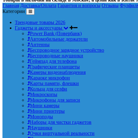
Главная
Доставка/Оплата
Гарантия и вопросы
Отзывы
Фулфил
Категории
Трендовые товары 2026
Гаджеты и аксессуары
Power Bank (Повербанк)
Автомобильные держатели
Антенны
Беспроводное зарядное устройство
Беспроводные наушники
Геймпад для телефона
Графические планшеты
Камеры видеонаблюдения
Караоке микрофон
Карты памяти, флешки
Кольца для селфи
Микроскопы
Микрофоны для записи
Мини камеры
Мини принтеры
Моноподы
Наборы для чистки гаджетов
Наушники
Очки виртуальной реальности