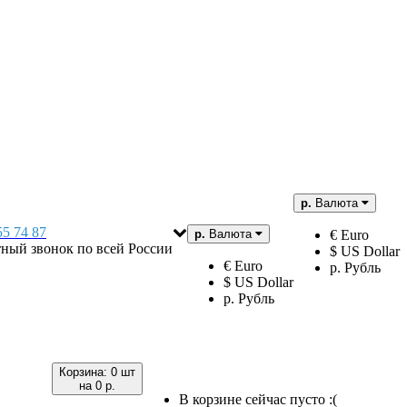
р.
Валюта
55 74 87
р.
Валюта
€ Euro
тный звонок по всей России
$ US Dollar
€ Euro
р. Рубль
$ US Dollar
р. Рубль
Корзина:
0 шт
на
0 р.
В корзине сейчас пусто :(