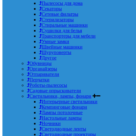
Пылесосы для дома
Секаторы
Сетевые фильтры
Стерилизаторы
Стиральные машинки
Сушилки для белья
Транспортеры для мебели
Умные замки
Швейные машинки
Шуруповерты
Другое
Обувницы
Органайзеры
Отпариватели
Перчатки
Роботы-пылесосы
Садовые опрыскиватели
Светильники, лампы, фонари
Интерьерные светильники
Кемпинговые фонари
Лампы потолочные
Настольные лампы
Ночники
Светодиодные ленты
Светодиодные проекторы