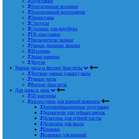
Подставки
Портативные колонки
Портативный вентилятор
Проекторы
Стилусы
Столики для ноутбука
ТВ приставки
Увеличители экрана
Умные дверные звонки
Штативы
Экшн камеры
Другое
Умные часы и фитнес браслеты
Детские умные (смарт) часы
Умные часы
Фитнес браслеты
Для дома и дачи
3D картины
Аксессуары для ванной комнаты
Антивибрационные подставки
Держатели для зубных щеток
Дозаторы для зубной пасты
Дозаторы для мыла
Ершики
Коврики для ванной